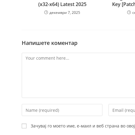
(x32-x64) Latest 2025
Key [Patc
декември 7, 2025
с
Напишете коментар
Comment
Enter
Enter
your
your
name
email
Зачувај го моето име, е-маил и веб страна во ов
or
address