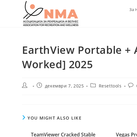
Skip
За 
to
content
EarthView Portable + A
Worked] 2025
Post
Post
Post
Pos
декември 7, 2025
Resettools
author:
published:
category:
com
YOU MIGHT ALSO LIKE
TeamViewer Cracked Stable
Vegas Pr