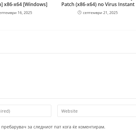
h] x86-x64 [Windows]
Patch (x86-x64) no Virus Instant
ептември 16, 2025
септември 21, 2025
Enter
your
website
ој пребарувач за следниот пат кога ќе коментирам.
URL