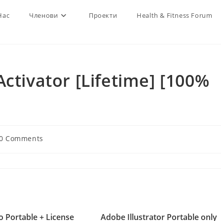
Нас
Членови
Проекти
Health & Fitness Forum
ctivator [Lifetime] [100%
t
0 Comments
ments:
o Portable + License
Adobe Illustrator Portable only