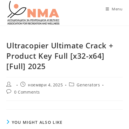
Skip
Menu
to
content
Ultracopier Ultimate Crack +
Product Key Full [x32-x64]
[Full] 2025
Post
Post
Post
ноември 4, 2025
Generators
author:
published:
category:
Post
0 Comments
comments:
YOU MIGHT ALSO LIKE