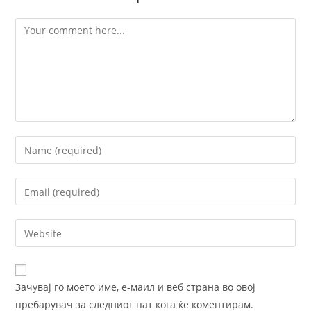
Comment
Enter
your
name
Enter
or
your
username
email
Enter
to
address
your
comment
to
website
comment
URL
Зачувај го моето име, е-маил и веб страна во овој
(optional)
пребарувач за следниот пат кога ќе коментирам.