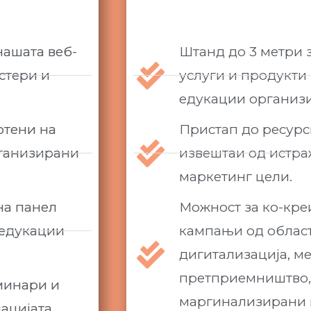
нашата веб-
Штанд до 3 метри 
стери и
услуги и продукти
едукации организи
отени на
Пристап до ресурси
рганизирани
извештаи од истра
маркетинг цели.
на панел
Можност за ко-кр
 едукации
кампањи од областа
дигитализација, м
претприемништво, 
еминари и
маргинализирани 
ацијата.