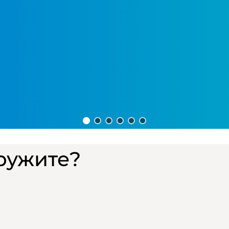
ужите? ​