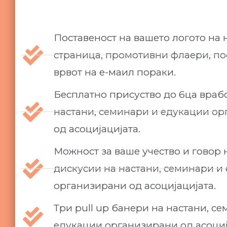
Поставеност на вашето логото на 
страница, промотивни флаери, по
врвот на е-маил пораки.
Бесплатно присуство до 6ца враб
настани, семинари и едукации о
од асоцијацијата.
Можност за ваше учество и говор 
дискусии на настани, семинари и
организирани од асоцијацијата.
Три pull up банери на настани, с
едукации организирани од асоциј