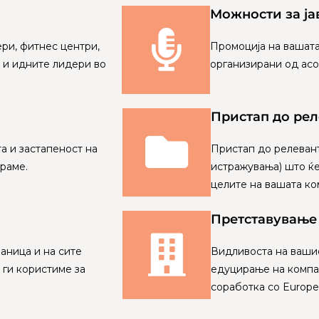
Можности за ја
ри, фитнес центри,
Промоција на вашата
е и идните лидери во
организирани од асоц
Пристап до рел
а и застапеност на
Пристап до релевант
ираме.
истражувања) што ќе
целите на вашата ко
Претставување
аница и на сите
Видливоста на ваши
 ги користиме за
едуцирање на компа
соработка со Europe A