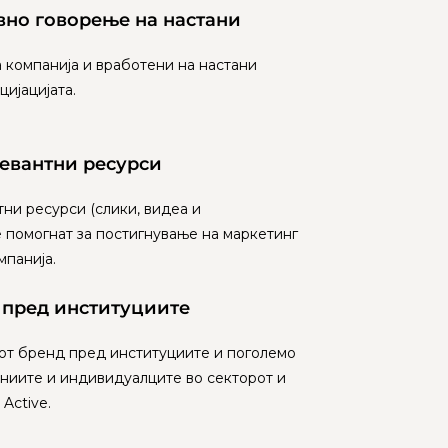
вно говорење на настани
 компанија и вработени на настани
ијацијата.
евантни ресурси
ни ресурси (слики, видеа и
 помогнат за постигнување на маркетинг
мпанија.
 пред институциите
от бренд пред институциите и поголемо
ниите и индивидуалците во секторот и
ctive. ​