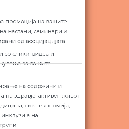
за промоција на вашите
 на настани, семинари и
рани од асоцијацијата.
 со слики, видеа и
жувања за вашите
еирање на содржини и
 на здравје, активен живот,
едицина, сива економија,
инклузија на
групи.