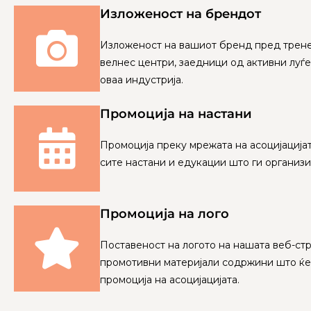
Изложеност на брендот
Изложеност на вашиот бренд пред трене
велнес центри, заедници од активни луѓ
оваа индустрија.
Промоција на настани
Промоција преку мрежата на асоцијацијат
сите настани и едукации што ги организ
Промоција на лого
Поставеност на логото на нашата веб-стр
промотивни материјали содржини што ќе
промоција на асоцијацијата.